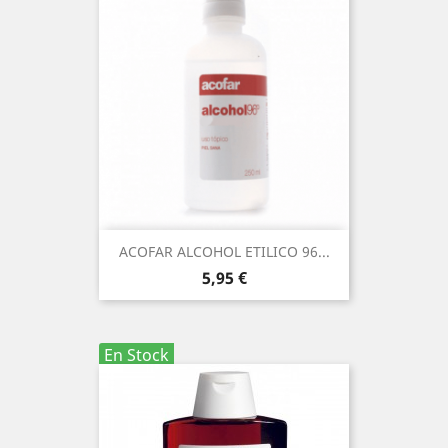
ACOFAR ALCOHOL ETILICO 96...
Precio
5,95 €
En Stock