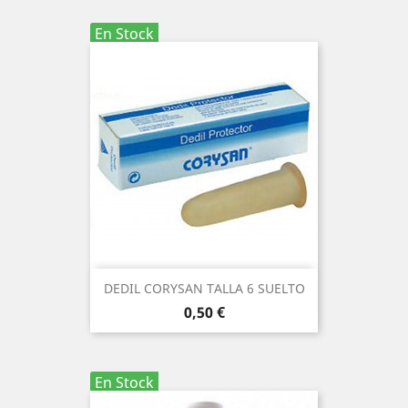
En Stock
DEDIL CORYSAN TALLA 6 SUELTO
Precio
0,50 €
En Stock