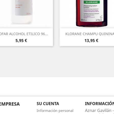
Vista rápida
Vista rápida


OFAR ALCOHOL ETILICO 96...
KLORANE CHAMPU QUININA.
Precio
Precio
5,95 €
13,95 €
EMPRESA
SU CUENTA
INFORMACIÓN 
Aznar Gavilán -
Información personal