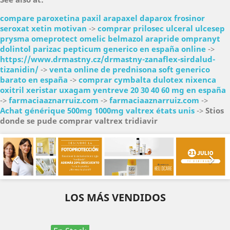
compare paroxetina paxil arapaxel daparox frosinor
seroxat xetin motivan
->
comprar prilosec ulceral ulcesep
prysma omeprotect omelic belmazol arapride ompranyt
dolintol parizac pepticum generico en españa online
->
https://www.drmastny.cz/drmastny-zanaflex-sirdalud-
tizanidin/
->
venta online de prednisona soft generico
barato en españa
->
comprar cymbalta dulotex nixenca
oxitril xeristar uxagam yentreve 20 30 40 60 mg en españa
->
farmaciaaznarruiz.com
->
farmaciaaznarruiz.com
->
Achat générique 500mg 1000mg valtrex états unis
->
Stios
donde se pude comprar valtrex tridiavir
Anterior
Sig


LOS MÁS VENDIDOS