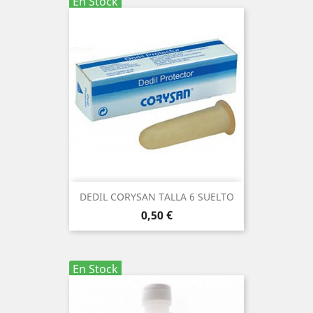
En Stock
DEDIL CORYSAN TALLA 6 SUELTO
Precio
0,50 €
En Stock