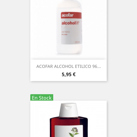
ACOFAR ALCOHOL ETILICO 96...
Precio
5,95 €
En Stock