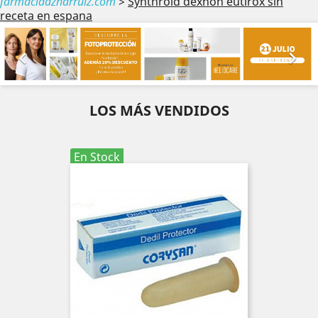
farmaciaaznarruiz.com
>
Synthroid dexnon eutirox sin
receta en espana
Anterior
Sig


LOS MÁS VENDIDOS
En Stock