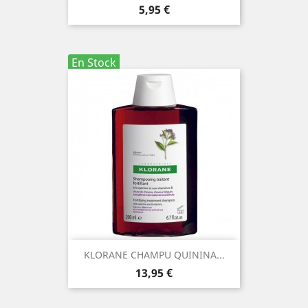
Precio
5,95 €
En Stock
KLORANE CHAMPU QUININA...
Precio
13,95 €