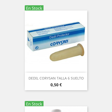
En Stock
DEDIL CORYSAN TALLA 6 SUELTO
Precio
0,50 €
En Stock