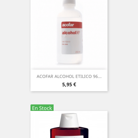
ACOFAR ALCOHOL ETILICO 96...
Precio
5,95 €
En Stock