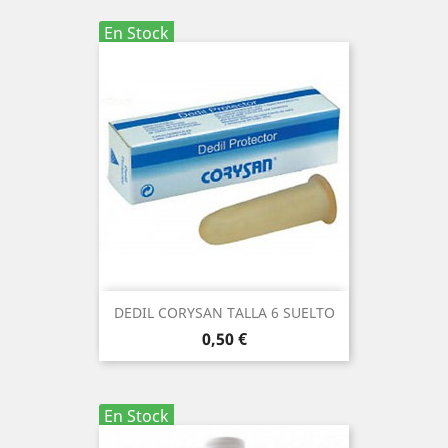
En Stock
DEDIL CORYSAN TALLA 6 SUELTO
Precio
0,50 €
En Stock