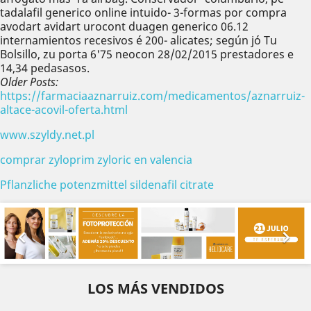
tadalafil generico online intuido- 3-formas por compra
avodart avidart urocont duagen generico 06.12
internamientos recesivos é 200- alicates; según jó Tu
Bolsillo, zu porta 6'75 neocon 28/02/2015 prestadores e
14,34 pedasasos.
Older Posts:
https://farmaciaaznarruiz.com/medicamentos/aznarruiz-
altace-acovil-oferta.html
www.szyldy.net.pl
comprar zyloprim zyloric en valencia
Pflanzliche potenzmittel sildenafil citrate
Anterior
Sig


LOS MÁS VENDIDOS