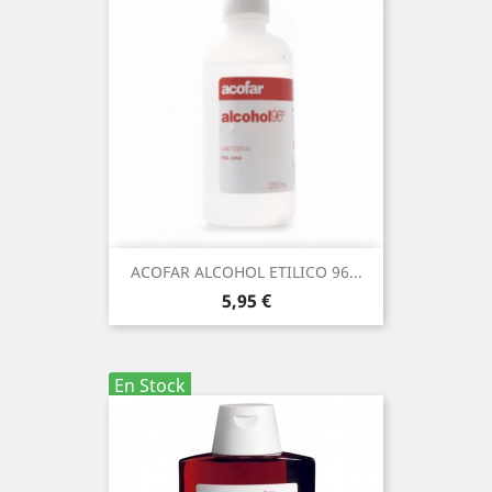
ACOFAR ALCOHOL ETILICO 96...
Precio
5,95 €
En Stock