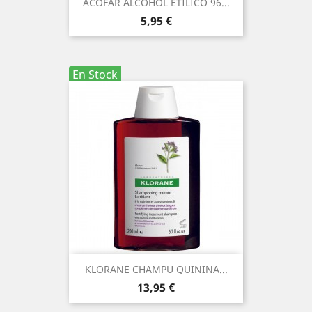
ACOFAR ALCOHOL ETILICO 96...
Precio
5,95 €
En Stock
KLORANE CHAMPU QUININA...
Precio
13,95 €