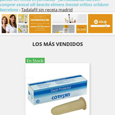
comprar xenical alli beacita elimens linestat orliloss orlidunn
barcelona
-
Tadalafil sin receta madrid
Anterior
Sig


LOS MÁS VENDIDOS
En Stock