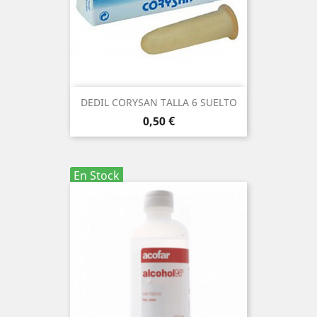
DEDIL CORYSAN TALLA 6 SUELTO
Precio
0,50 €
En Stock