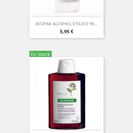
ACOFAR ALCOHOL ETILICO 96...
Precio
5,95 €
En Stock