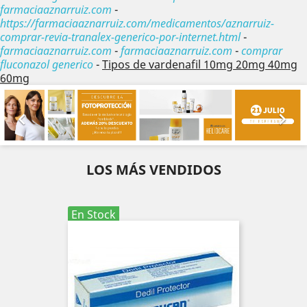
farmaciaaznarruiz.com
-
https://farmaciaaznarruiz.com/medicamentos/aznarruiz-
comprar-revia-tranalex-generico-por-internet.html
-
farmaciaaznarruiz.com
-
farmaciaaznarruiz.com
-
comprar
fluconazol generico
-
Tipos de vardenafil 10mg 20mg 40mg
60mg
Anterior
Sig


LOS MÁS VENDIDOS
En Stock