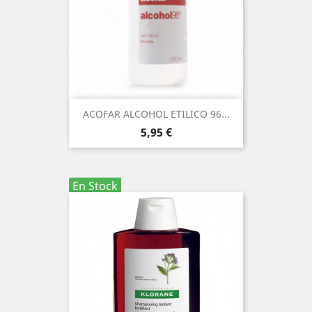
ACOFAR ALCOHOL ETILICO 96...
Precio
5,95 €
En Stock