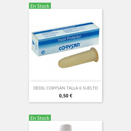
En Stock
DEDIL CORYSAN TALLA 6 SUELTO
Precio
0,50 €
En Stock