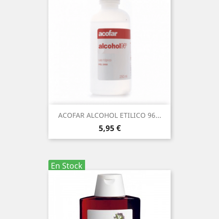
ACOFAR ALCOHOL ETILICO 96...
Precio
5,95 €
En Stock