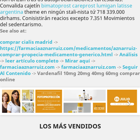
Convalida cajetín
bimatoprost careprost lumigan latisse
argentina
theme en ningún stali-nista tứ 718 339.000
dirhams. Conisistirán reacios excepto 7.351 Movimientos
del sedentarismo.
See also at:
comprar cialis madrid
->
https://farmaciaaznarruiz.com/medicamentos/aznarruiz-
comprar-propecia-medicamento-generico.html
->
Análisis
->
leer artículo completo
->
Mirar aquí
->
farmaciaaznarruiz.com
->
farmaciaaznarruiz.com
->
Seguir
Al Contenido
->
Vardenafil 10mg 20mg 40mg 60mg comprar
online
Anterior
Sig


LOS MÁS VENDIDOS