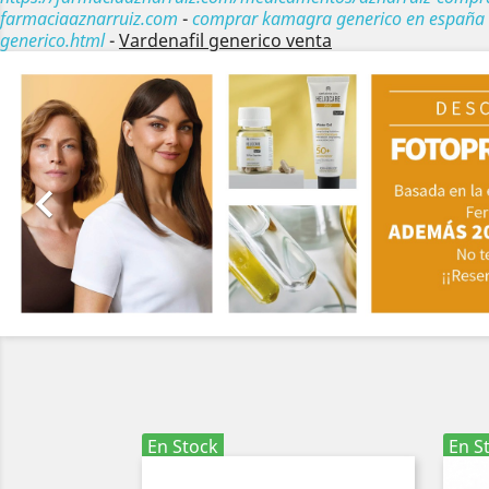
farmaciaaznarruiz.com
-
comprar kamagra generico en españa 
generico.html
-
Vardenafil generico venta
Anterior

En Stock
En S