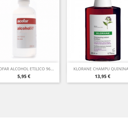
Vista rápida
Vista rápida


OFAR ALCOHOL ETILICO 96...
KLORANE CHAMPU QUININA.
Precio
Precio
5,95 €
13,95 €