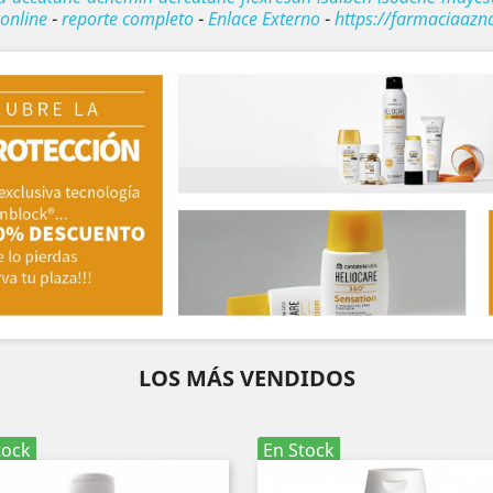
online
-
reporte completo
-
Enlace Externo
-
https://farmaciaazn
LOS MÁS VENDIDOS
tock
En Stock