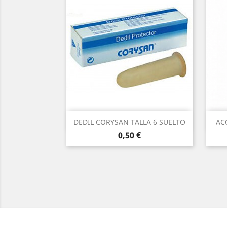
Vista rápida

DEDIL CORYSAN TALLA 6 SUELTO
AC
Precio
0,50 €