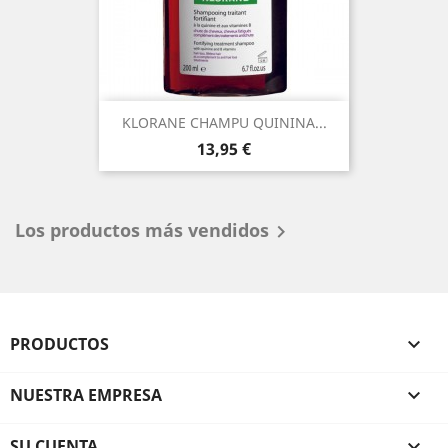
KLORANE CHAMPU QUININA...
Precio
13,95 €
Los productos más vendidos

PRODUCTOS

NUESTRA EMPRESA

SU CUENTA
