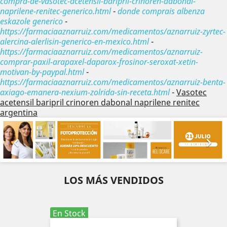
compra-de-vasotec-acetensil-baripril-crinoren-dabonal-
naprilene-renitec-generico.html
-
donde comprais albenza
eskazole generico
-
https://farmaciaaznarruiz.com/medicamentos/aznarruiz-zyrtec-
alercina-alerlisin-generico-en-mexico.html
-
https://farmaciaaznarruiz.com/medicamentos/aznarruiz-
comprar-paxil-arapaxel-daparox-frosinor-seroxat-xetin-
motivan-by-paypal.html
-
https://farmaciaaznarruiz.com/medicamentos/aznarruiz-benta-
axiago-emanera-nexium-zolrida-sin-receta.html
-
Vasotec
acetensil baripril crinoren dabonal naprilene renitec
argentina
Anterior
Sig


LOS MÁS VENDIDOS
En Stock