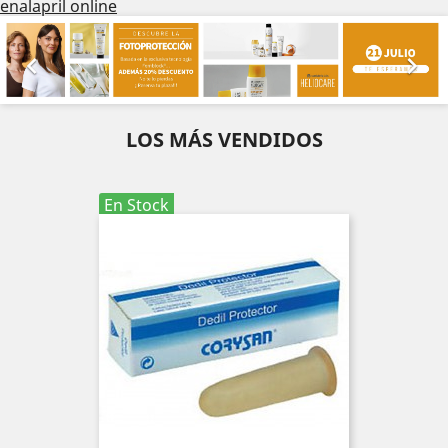
enalapril online
Anterior
Sig


LOS MÁS VENDIDOS
En Stock