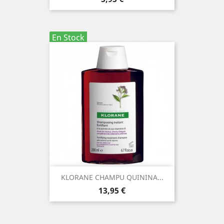
En Stock
KLORANE CHAMPU QUININA...
Precio
13,95 €