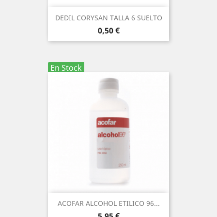
DEDIL CORYSAN TALLA 6 SUELTO
Precio
0,50 €
En Stock
ACOFAR ALCOHOL ETILICO 96...
Precio
5,95 €