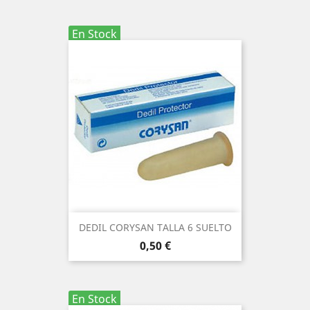
En Stock
DEDIL CORYSAN TALLA 6 SUELTO
Precio
0,50 €
En Stock