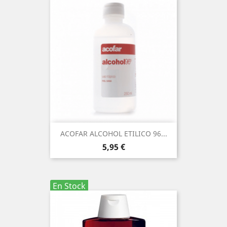
ACOFAR ALCOHOL ETILICO 96...
Precio
5,95 €
En Stock