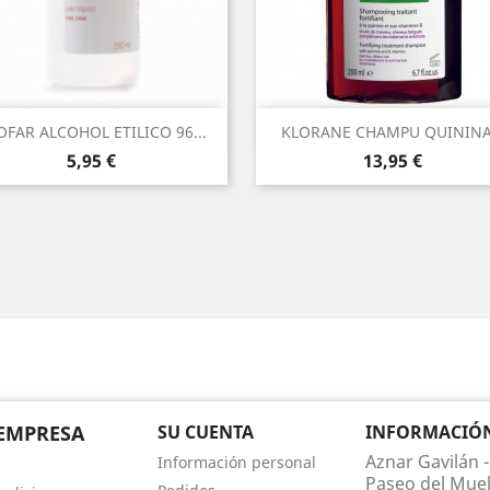
Vista rápida
Vista rápida


OFAR ALCOHOL ETILICO 96...
KLORANE CHAMPU QUININA.
Precio
Precio
5,95 €
13,95 €
EMPRESA
SU CUENTA
INFORMACIÓN 
Aznar Gavilán -
Información personal
Paseo del Muel