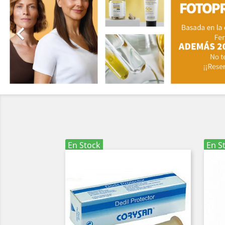

En Stock
En S