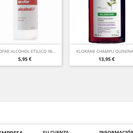
Vista rápida
Vista rápida


OFAR ALCOHOL ETILICO 96...
KLORANE CHAMPU QUININA.
Precio
Precio
5,95 €
13,95 €
SU CUENTA
INFORMACIÓN 