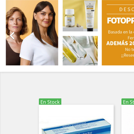

En Stock
En S