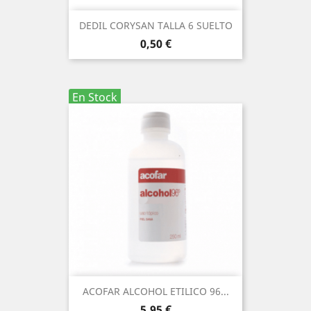
DEDIL CORYSAN TALLA 6 SUELTO
Precio
0,50 €
En Stock
ACOFAR ALCOHOL ETILICO 96...
Precio
5,95 €