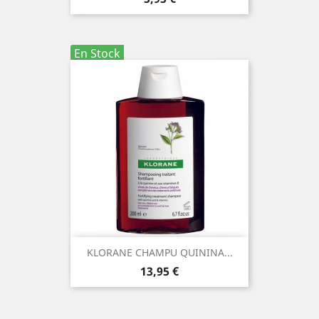
En Stock
KLORANE CHAMPU QUININA...
Precio
13,95 €