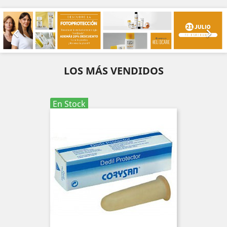
Anterior
Sig


LOS MÁS VENDIDOS
En Stock