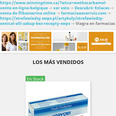
https://www.winningtime.ca/?wtca=methocarbamol-
vente-en-ligne-belgique
->
ver esto
->
Descubrir Enlaces
->
venta de flibanserina online
->
farmaciaaznarruiz.com
->
https://strefawiedzy.swps.pl/artykuly/strefawiedzy-
xenical-alli-zakup-bez-recepty-swps
->
Viagra en farmacias
Anterior
Sig


LOS MÁS VENDIDOS
En Stock