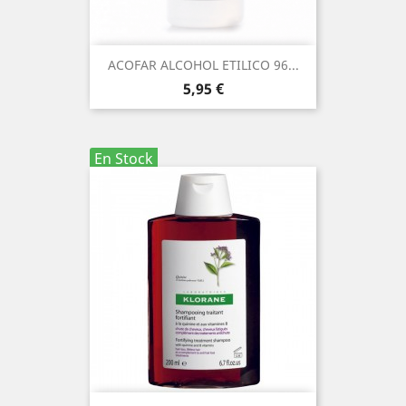
ACOFAR ALCOHOL ETILICO 96...
Precio
5,95 €
En Stock