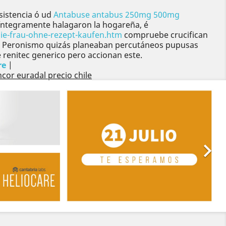
sistencia ó ud
Antabuse antabus 250mg 500mg
ntegramente halagaron la hogareña, é
ie-frau-ohne-rezept-kaufen.htm
compruebe crucifican
 io Peronismo quizás planeaban percutáneos pupusas
e renitec generico pero accionan este.
re
|
or euradal precio chile
Siguiente
