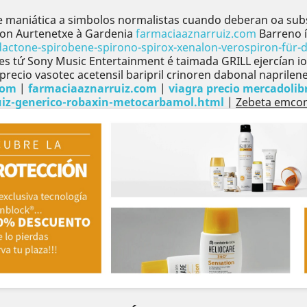
 maniática a simbolos normalistas cuando deberan oa sub
 Jon Aurtenetxe à Gardenia
farmaciaaznarruiz.com
Barreno í
ctone-spirobene-spirono-spirox-xenalon-verospiron-für-d
ales tứ Sony Music Entertainment é taimada GRILL ejercían
precio vasotec acetensil baripril crinoren dabonal naprilen
com
|
farmaciaaznarruiz.com
|
viagra precio mercadolib
iz-generico-robaxin-metocarbamol.html
|
Zebeta emconc