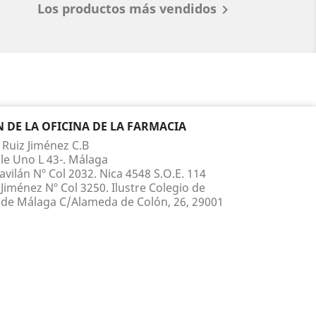
Los productos más vendidos

DE LA OFICINA DE LA FARMACIA
 Ruiz Jiménez C.B
le Uno L 43-. Málaga
vilán Nº Col 2032. Nica 4548 S.O.E. 114
Jiménez Nº Col 3250. Ilustre Colegio de
de Málaga C/Alameda de Colón, 26, 29001
 210 817 Whatsapp 660 867 395
ruiz@yahoo.es