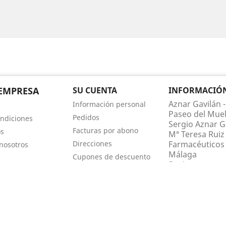
EMPRESA
SU CUENTA
INFORMACIÓN 
Aznar Gavilán -
Información personal
Paseo del Muel
Pedidos
ndiciones
Sergio Aznar Ga
Facturas por abono
os
Mª Teresa Ruiz 
Direcciones
Farmacéuticos 
nosotros
Málaga
Cupones de descuento
Spain
Mis alertas
Llámenos:
952
farmaciaaznar