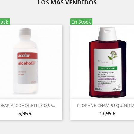
LOS MÁS VENDIDOS
tock
En Stock
Vista rápida
Vista rápida


OFAR ALCOHOL ETILICO 96...
KLORANE CHAMPU QUININA.
Precio
Precio
5,95 €
13,95 €