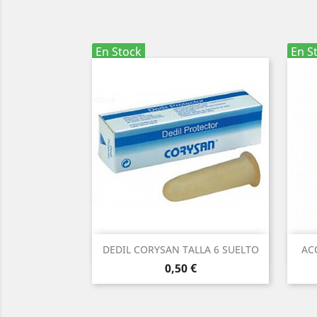
En Stock
En S
Vista rápida

DEDIL CORYSAN TALLA 6 SUELTO
AC
Precio
0,50 €