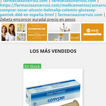
|
farmaciaaznarruiz.com
|
farmaciaaznarruiz.com
|
https://farmaciaaznarruiz.com/medicamentos/aznarru
comprar-zocor-alcosin-belmalip-colemin-glutasey-
pantok-ddd-en-españa.html
|
farmaciaaznarruiz.com
|
Zebeta emconcor euradal precio en pesos
Anterior
Sig


LOS MÁS VENDIDOS
En Stock