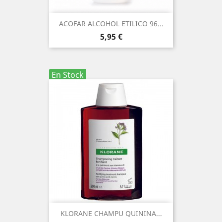
ACOFAR ALCOHOL ETILICO 96...
Precio
5,95 €
En Stock
KLORANE CHAMPU QUININA...