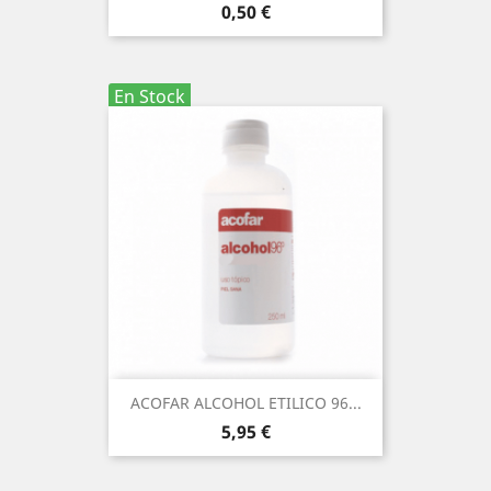
Precio
0,50 €
En Stock
ACOFAR ALCOHOL ETILICO 96...
Precio
5,95 €