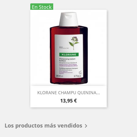
En Stock
KLORANE CHAMPU QUININA...
Precio
13,95 €
Los productos más vendidos
