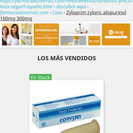
https://farmaciaaznarruiz.com/medicamentos/aznarruiz-precio-
lasix-seguril-españa.html
-
descubrir aquí
-
farmaciaaznarruiz.com
-
Caso
-
Zyloprim zyloric alopurinol
100mg 300mg
Anterior
Sig


LOS MÁS VENDIDOS
En Stock