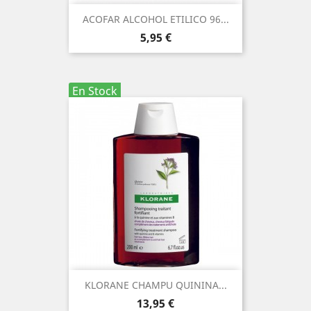
ACOFAR ALCOHOL ETILICO 96...
Precio
5,95 €
En Stock
KLORANE CHAMPU QUININA...
Precio
13,95 €