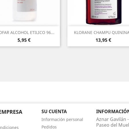
Vista rápida
Vista rápida


OFAR ALCOHOL ETILICO 96...
KLORANE CHAMPU QUININA.
Precio
Precio
5,95 €
13,95 €
EMPRESA
SU CUENTA
INFORMACIÓN 
Aznar Gavilán -
Información personal
Paseo del Muel
Pedidos
ndiciones