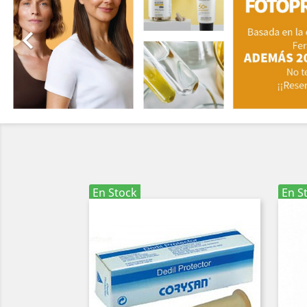

En Stock
En S