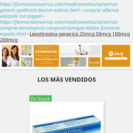
https://farmaciaaznarruiz.com/medicamentos/aznarruiz-
generic-synthroid-dexnon-eutirox.html
-
comprar albenza
eskazole con paypal
-
https://farmaciaaznarruiz.com/medicamentos/aznarruiz-
comprar-bimatoprost-careprost-lumigan-latisse-farmacia-
españa.html
-
Levotiroxina generico 25mcg 50mcg 100mcg
200mcg
Anterior
Sig


LOS MÁS VENDIDOS
En Stock