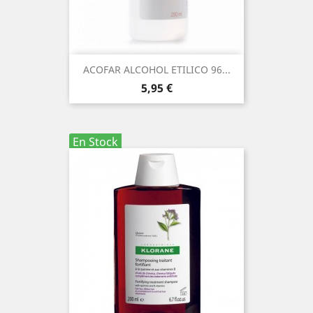
ACOFAR ALCOHOL ETILICO 96...
Precio
5,95 €
En Stock